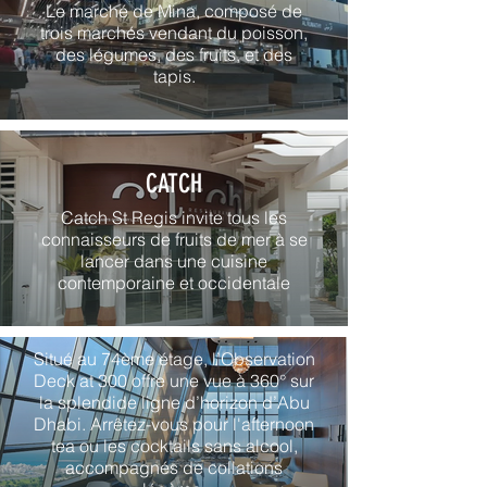
Le marché de Mina, composé de
trois marchés vendant du poisson,
des légumes, des fruits, et des
tapis.
CATCH
Catch St Regis invite tous les
connaisseurs de fruits de mer à se
lancer dans une cuisine
contemporaine et occidentale
OBSERVATION DECK @300
Situé au 74ème étage, l’Observation
Deck at 300 offre une vue à 360° sur
la splendide ligne d’horizon d’Abu
Dhabi. Arrêtez-vous pour l'afternoon
tea ou les cocktails sans alcool,
accompagnés de collations