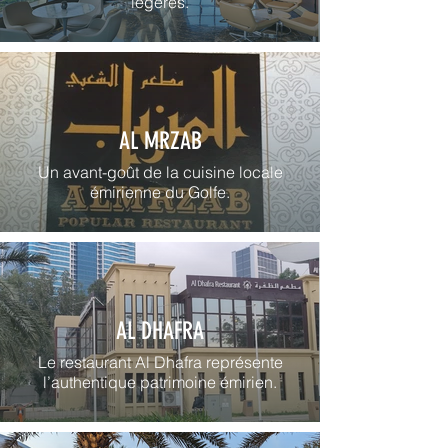
légères.
AL MRZAB
Un avant-goût de la cuisine locale
émirienne du Golfe.
AL DHAFRA
Le restaurant Al Dhafra représente
l’authentique patrimoine émirien.