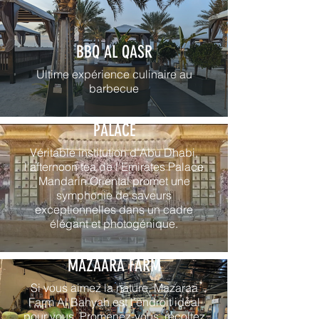
BBQ AL QASR
Ultime expérience culinaire au
barbecue
AFTERNOON TEA EMIRATES
PALACE
Véritable institution d’Abu Dhabi,
l'afternoon tea de l’Emirates Palace
Mandarin Oriental promet une
symphonie de saveurs
exceptionnelles dans un cadre
élégant et photogénique.
MAZAARA FARM
Si vous aimez la nature, Mazaraa
Farm Al Bahyah est l’endroit idéal
pour vous. Promenez-vous, récoltez