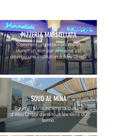
PIZZERIA MARMELLATA
Comment un restaurant italien
ouvert un soir par semaine est
devenu une institution à Abu Dhabi
!
SOUQ AL MINA
Souq Al Mina incarne la culture
d’Abu Dhabi dans tous les sens du
terme.
FOUQUET'S