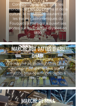
Connu pour ses liens avec les
mondes de l’art, du cinéma et de la
culture, le nouveau restaurant suit
les traces gastronomiques du
Fouquet’s à Paris qui a ouvert ses
portes sur les Champs-Elysées en
1899.
MARCHÉ AUX DATTES D’ABU
DHABI
Le marché au dattes d'Abou Dhabi
est le principal et le plus grand
marché pour obtenir des dattes à
Abu Dhabi
MARCHÉ DE MINA