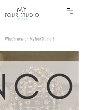
What's new on MyTourStudio ?